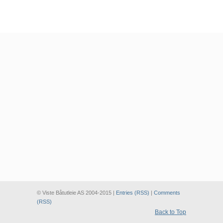
© Viste Båtutleie AS 2004-2015 |
Entries (RSS)
|
Comments
(RSS)
Back to Top