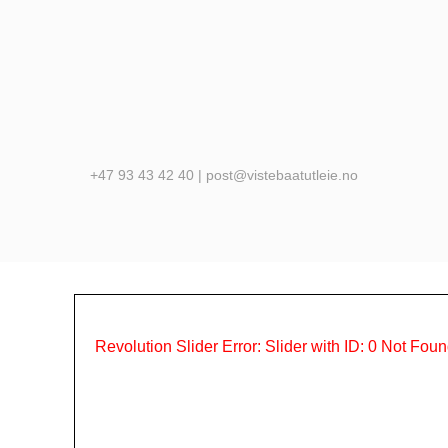
+47 93 43 42 40 | post@vistebaatutleie.no
Revolution Slider Error: Slider with ID: 0 Not Fou