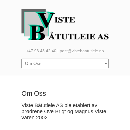
+47 93 43 42 40 | post@vistebaatutleie.no
Om Oss
Viste Båtutleie AS ble etablert av
brødrene Ove Brigt og Magnus Viste
våren 2002